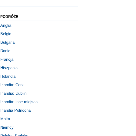
PODRÓŻE
Anglia
Belgia
Bułgaria
Dania
Francja
Hiszpania
Holandia
Irlandia: Cork
Irlandia: Dublin
Irlandia: inne miejsca
Irlandia Północna
Malta
Niemcy
Polska: Kraków