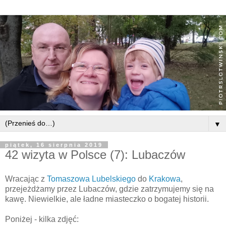
▼
piątek, 16 sierpnia 2019
42 wizyta w Polsce (7): Lubaczów
Wracając z
Tomaszowa Lubelskiego
do
Krakowa
,
przejeżdżamy przez Lubaczów, gdzie zatrzymujemy się na
kawę. Niewielkie, ale ładne miasteczko o bogatej historii.
Poniżej - kilka zdjęć: