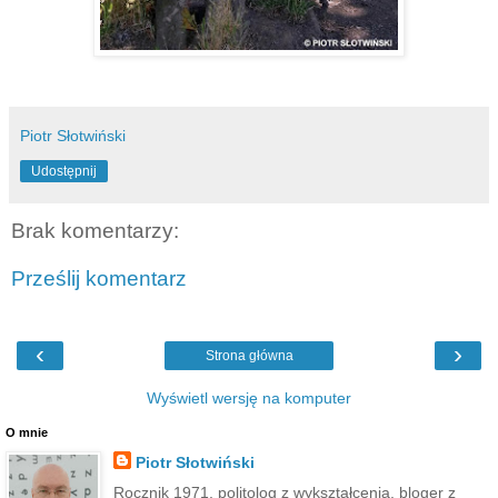
Piotr Słotwiński
Udostępnij
Brak komentarzy:
Prześlij komentarz
‹
›
Strona główna
Wyświetl wersję na komputer
O mnie
Piotr Słotwiński
Rocznik 1971, politolog z wykształcenia, bloger z