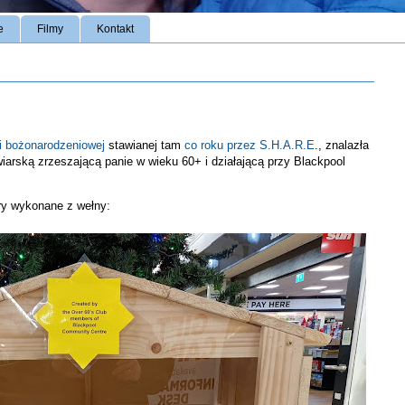
e
Filmy
Kontakt
i bożonarodzeniowej
stawianej tam
co roku przez S.H.A.R.E
., znalazła
wiarską zrzeszającą panie w wieku 60+ i działającą przy Blackpool
ury wykonane z wełny: