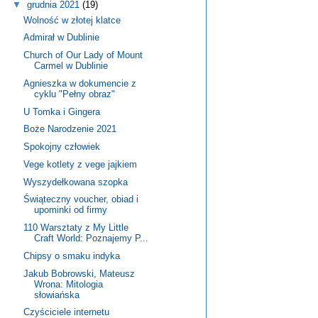
▼
grudnia 2021
(19)
Wolność w złotej klatce
Admirał w Dublinie
Church of Our Lady of Mount
Carmel w Dublinie
Agnieszka w dokumencie z
cyklu "Pełny obraz"
U Tomka i Gingera
Boże Narodzenie 2021
Spokojny człowiek
Vege kotlety z vege jajkiem
Wyszydełkowana szopka
Świąteczny voucher, obiad i
upominki od firmy
110 Warsztaty z My Little
Craft World: Poznajemy P...
Chipsy o smaku indyka
Jakub Bobrowski, Mateusz
Wrona: Mitologia
słowiańska
Czyściciele internetu