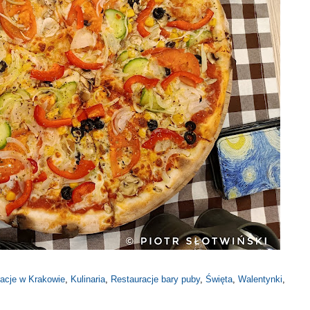
racje w Krakowie
,
Kulinaria
,
Restauracje bary puby
,
Święta
,
Walentynki
,