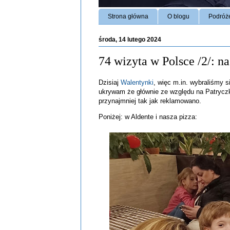
Strona główna
O blogu
Podróż
środa, 14 lutego 2024
74 wizyta w Polsce /2/: n
Dzisiaj
Walentynki
, więc m.in. wybraliśmy s
ukrywam że głównie ze względu na Patryczka
przynajmniej tak jak reklamowano.
Poniżej: w Aldente i nasza pizza: