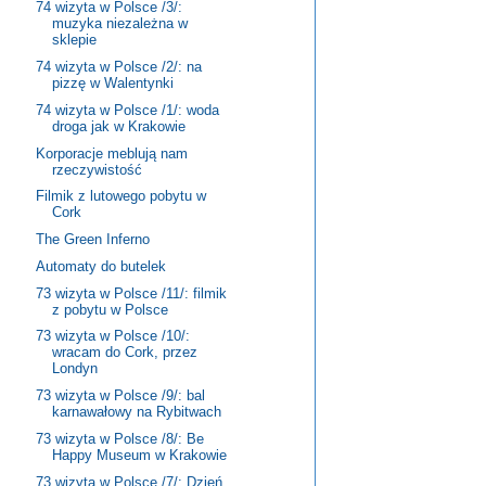
74 wizyta w Polsce /3/:
muzyka niezależna w
sklepie
74 wizyta w Polsce /2/: na
pizzę w Walentynki
74 wizyta w Polsce /1/: woda
droga jak w Krakowie
Korporacje meblują nam
rzeczywistość
Filmik z lutowego pobytu w
Cork
The Green Inferno
Automaty do butelek
73 wizyta w Polsce /11/: filmik
z pobytu w Polsce
73 wizyta w Polsce /10/:
wracam do Cork, przez
Londyn
73 wizyta w Polsce /9/: bal
karnawałowy na Rybitwach
73 wizyta w Polsce /8/: Be
Happy Museum w Krakowie
73 wizyta w Polsce /7/: Dzień