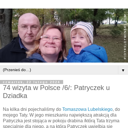
▼
czwartek, 22 lutego 2024
74 wizyta w Polsce /6/: Patryczek u
Dziadka
Na kilka dni pojechaliśmy do
Tomaszowa Lubelskiego
, do
mojego Taty. W jego mieszkaniu największą atrakcją dla
Patryczka jest stojąca w pokoju drabina /którą Tata trzyma
specjalnie dla niego, a na którą Patryczek uwielbia się