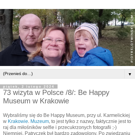
▼
piątek, 2 lutego 2024
73 wizyta w Polsce /8/: Be Happy
Museum w Krakowie
Wybraliśmy się do Be Happy Museum, przy ul. Karmelickiej
w
Krakowie
.
Muzeum
, to jest tylko z nazwy, faktycznie jest to
raj dla miłośników selfie i przecukrzonych fotografii ;-)
Niemniej, Patryczek był bardzo zadowolony. Po zwiedzaniu