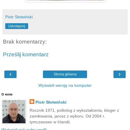
Piotr Słotwiński
Udostępnij
Brak komentarzy:
Prześlij komentarz
‹
›
Strona główna
Wyświetl wersję na komputer
O mnie
Piotr Słotwiński
Rocznik 1971, politolog z wykształcenia, bloger z
zamiłowania, jarosz z wyboru. Od 2004 r.
tymczasowo w Irlandii.
Wyświetl mój pełny profil