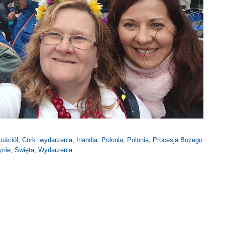
kościół
,
Cork: wydarzenia
,
Irlandia: Polonia
,
Polonia
,
Procesja Bożego
ynie
,
Święta
,
Wydarzenia