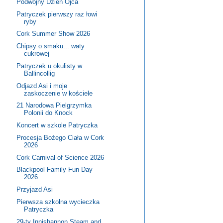
Podwójny Dzień Ojca
Patryczek pierwszy raz łowi
ryby
Cork Summer Show 2026
Chipsy o smaku... waty
cukrowej
Patryczek u okulisty w
Ballincollig
Odjazd Asi i moje
zaskoczenie w kościele
21 Narodowa Pielgrzymka
Polonii do Knock
Koncert w szkole Patryczka
Procesja Bożego Ciała w Cork
2026
Cork Carnival of Science 2026
Blackpool Family Fun Day
2026
Przyjazd Asi
Pierwsza szkolna wycieczka
Patryczka
29-ty Innishannon Steam and