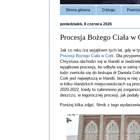
Strona główna
O blogu
Podróż
poniedziałek, 8 czerwca 2026
Procesja Bożego Ciała w 
Jak co roku /za wyjątkiem tych lat, gdy w 
Procesji Bożego Ciała w Cork
. Dla przypomn
Chrystusa obchodzi się w Irlandii w niedziel
wyjątkowa procesja, bo odbyła się w setną r
ludzi zwróciła się do biskupa dr Daniela C
Cork jest największą w Irlandii, biorą w nie
w kilku irlandzkich miejscowościach są pro
2020-2022, kiedy to zabroniono jej zorgan
deszczu, w tegorocznej procesji, jak podały
Poniżej kilka zdjęć, filmik z tego wydarze