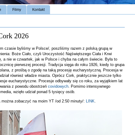
e
Filmy
Kontakt
Cork 2026
tym czasie byliśmy w Polsce/, poszliśmy razem z polską grupą w
ienia: Boże Ciało, czyli Uroczystość Najświętszego Ciała i Krwi
ę, a nie w czwartek, jak w Polsce i chyba na całym świecie. Była to
ocznicę pierwszej procesji. Tradycja sięga do roku 1926, kiedy to grupa
oholana, z prośbą o zgodę na taką procesję eucharystyczną. Procesja w
j udział również władze miasta. Oprócz Cork, praktycznie jeszcze tylko
cesje eucharystyczne. Procesje odbywały się co roku, za wyjątkiem lat
izowania z powodu obostrzeń
covidowych
. Pomimo intensywnego
 media, wzięło udział ponad 5 tysięcy osób.
nia można zobaczyć na moim YT /od 2:50 minuty/:
LINK
.