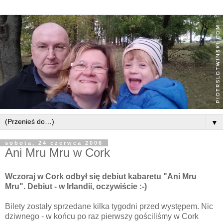
▼
sobota, 24 czerwca 2006
Ani Mru Mru w Cork
Wczoraj w Cork
odbył
się
debiut kabaretu "Ani Mru
Mru". Debiut - w Irlandii,
oczywiście
:-)
Bilety
zostały
sprzedane kilka tygodni przed
występem
. Nic
dziwnego - w
końcu
po raz pierwszy
gościliśmy
w Cork