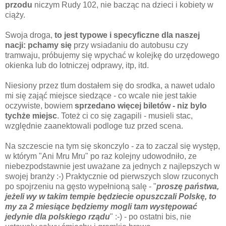
przodu
niczym Rudy 102, nie
bacząc
na
dzieci i kobiety w
ciąży
.
Swoja droga,
to jest typowe i specyficzne dla naszej
nacji: pchamy
się
przy wsiadaniu do autobusu czy
tramwaju,
próbujemy
się
wpychać
w
kolejkę
do
urzędowego
okienka lub do lotniczej odprawy, itp, itd.
Niesiony przez
tlum
dostałem
się
do
srodka
, a nawet
udalo
mi
się
zająć
miejsce
siedzące
- co wcale nie jest takie
oczywiste, bowiem
sprzedano
więcej
biletów
-
niz
bylo
tychże
miejsc
.
Toteż
ci co
się
zagapili - musieli
stac
,
względnie
zaanektowali
podloge
tuz przed scena.
Na
szczescie
na tym
się
skonczylo
- za to
zaczal
się
występ
,
w
którym
"Ani Mru Mru" po raz kolejny
udowodniło
, ze
niebezpodstawnie jest
uważane
za jednych z najlepszych w
swojej
branży
:-) Praktycznie od pierwszych slow rzuconych
po spojrzeniu na
gęsto
wypełnioną
salę - "
proszę
państwa
,
jeżeli
wy w takim tempie
będziecie
opuszczali
Polskę
, to
my za 2
miesiące
będziemy
mogli tam
występować
jedynie dla polskiego
rządu
" :-) - po ostatni bis, nie