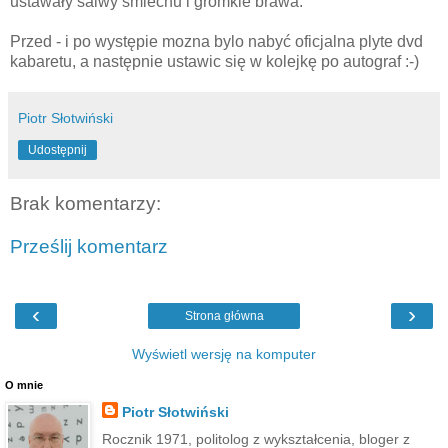
ustawały
salwy
śmiechu
i gromkie brawa.
Przed - i po
występie
mozna
bylo
nabyć
oficjalna
plyte
dvd
kabaretu, a
następnie
ustawic
się
w
kolejkę
po autograf :-)
Piotr Słotwiński
Udostępnij
Brak komentarzy:
Prześlij komentarz
‹
›
Strona główna
Wyświetl wersję na komputer
O mnie
Piotr Słotwiński
Rocznik 1971, politolog z wykształcenia, bloger z