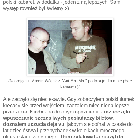
polski kabaret, w dodatku - jeden z najlepszych. Sam
występ
również
był
świetny
:-)
/Na zdjęciu: Marcin Wójcik z "Ani Mru-Mru" podpisuje dla mnie płytę
kabaretu
.)/
Ale
zaczęło
się
nieciekawie. Gdy
zobaczyłem
polski
tłumek
krecacy
się
przed
wejściem
,
zaczalem
miec
nienajlepsze
przeczucia.
Kiedy
- po drobnym
opoznieniu
-
rozpoczęto
wpuszczanie
szczesliwych
posiadaczy
biletow
,
doznałem
uczucia deja
vu
: jakbym
się
cofnal
w czasie do
lat
dzieciństwa
i przepychanek w kolejkach mrocznego
okresu stanu wojennego.
Tłum
zafalował
- i
ruszył
do