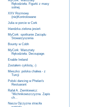
MyCork: Warsztaty
Rękodzieła. Figurki z masy
solnej.
XXV Rozmowy
(nie)Kontrolowane
Julia w porcie w Cork
Irlandzka zielona jesień
MyCork: spotkanie Zarządu
Stowarzyszenia
Bounty w Cobh
MyCork: Warsztaty
Rękodzieła. Decoupage.
Enable Ireland
Zostałem cyklistą ;-)
Mieszko: polska chałwa - z
Turcji
Polski dancing w Phelan's
Restuarant
Rafał A. Ziemkiewicz:
"Michnikowszczyzna. Zapis
ch...
Nasza Ojczyzna straciła
patriotę...