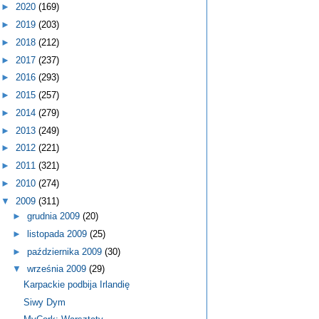
►
2020
(169)
►
2019
(203)
►
2018
(212)
►
2017
(237)
►
2016
(293)
►
2015
(257)
►
2014
(279)
►
2013
(249)
►
2012
(221)
►
2011
(321)
►
2010
(274)
▼
2009
(311)
►
grudnia 2009
(20)
►
listopada 2009
(25)
►
października 2009
(30)
▼
września 2009
(29)
Karpackie podbija Irlandię
Siwy Dym