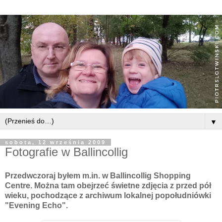
▼
sobota, 12 września 2009
Fotografie w Ballincollig
Przedwczoraj byłem m.in. w
Ballincollig
Shopping
Centre. Można tam obejrzeć świetne zdjęcia z przed pół
wieku, pochodzące z archiwum lokalnej
popołudniówki
"
Evening
Echo".