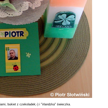
ami, bukiet z czekoladek;-) i "irlandzka" świeczka.