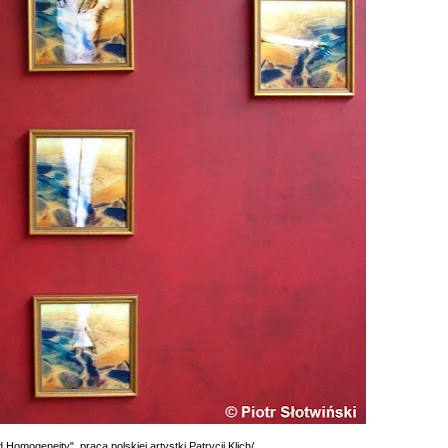
 Homogeneity", praca polskiej artystki Patrycji Klich/