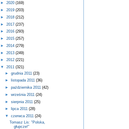
►
2020
(169)
►
2019
(203)
►
2018
(212)
►
2017
(237)
►
2016
(293)
►
2015
(257)
►
2014
(279)
►
2013
(249)
►
2012
(221)
▼
2011
(321)
►
grudnia 2011
(23)
►
listopada 2011
(36)
►
października 2011
(42)
►
września 2011
(24)
►
sierpnia 2011
(25)
►
lipca 2011
(28)
▼
czerwca 2011
(24)
Tomasz Lis: "Polska,
głupcze!"