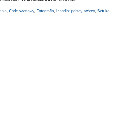
enia
,
Cork: wystawy
,
Fotografia
,
Irlandia: polscy twórcy
,
Sztuka