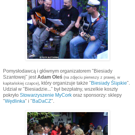
Pomysłodawcą
i głównym organizatorem "Biesiady
Szantowej
" jest
Adam Oleś
(na zdjęciu pierwszy z prawej, w
, który organizuje także "
Biesiady Śląskie
".
kapitańskiej czapce)
Udział w "Biesiadzie..." był bezpłatny, wszelkie koszty
pokryło
Stowarzyszenie
MyCork
oraz sponsorzy: sklepy
"
Wędlinka
" i "
BaDaCZ
".