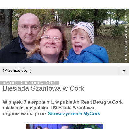
▼
piątek, 7 sierpnia 2009
Biesiada Szantowa w Cork
W piątek, 7 sierpnia b.r., w pubie An
Realt
Dearg
w Cork
miała miejsce polska II Biesiada
Szantowa
,
organizowana przez
Stowarzyszenie
MyCork
.