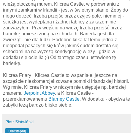
wieżą otoczoną
murem
.
Kilcrea
Castle
, w porównaniu z
innymi zamkami w Irlandii - jest w świetnym stanie. Żeby do
niego dotrzeć, trzeba przejść przez czyjeś pole, niemniej -
ścieżka jest wydeptana i żadnej tablicy z zakazem nie
zauważyłem. Przy wejściu na wieżę trzeba
przejść
przez
barierkę umieszczoną na schodach. Barierka jest dla
zwierząt - nie dla ludzi. Podobno kilka lat temu jedna z
nieopodal pasących się krów jakimś cudem dostała się
schodami
na najwyższą kondygnację wieży - gdzie w
dodatku
się
ocieliła ;-) Od tamtego czasu ustawiono tę
barierkę.
Kilcrea
Friary
i
Kilcrea
Castle
to wspaniałe, jeszcze na
szczęście
nieskomercjalizowane
pomniki irlandzkiej historii.
Wg mnie,
Kilcrea
Friary
w niczym nie ustępuje np. bardziej
znanemu
Jerpoint
Abbey
, a
Kilcrea
Castle
-
przereklamowanemu
Blarney
Castle
. W dodatku - obydwa te
zabytki leżą bardzo blisko siebie.
Piotr Słotwiński
Udostępnij