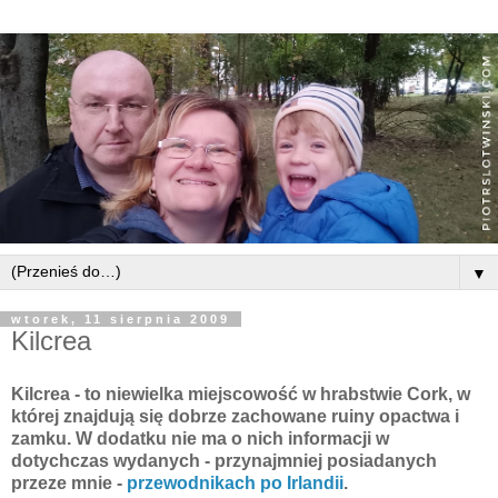
▼
wtorek, 11 sierpnia 2009
Kilcrea
Kilcrea
- to niewielka miejscowość w hrabstwie Cork, w
której
znajdują się dobrze zachowane ruiny opactwa i
zamku.
W dodatku nie ma o nich informacji w
dotychczas wydanych - przynajmniej posiadanych
przeze mnie -
przewodnikach po Irlandii
.