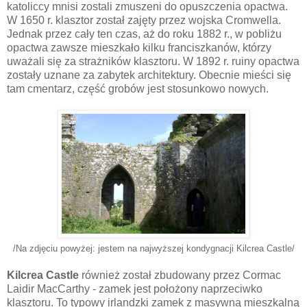
katoliccy mnisi zostali zmuszeni do opuszczenia opactwa.
W 1650 r. klasztor
został
zajęty przez wojska Cromwella.
Jednak przez
cały
ten czas,
aż
do roku 1882 r., w
pobliżu
opactwa zawsze mieszkało kilku
franciszkanów
, którzy
uważali się za strażników klasztoru. W 1892 r. ruiny opactwa
zostały
uznane za zabytek
architektury
. Obecnie mieści się
tam cmentarz, część grobów jest stosunkowo nowych.
/Na zdjęciu powyżej: jestem na
najwyższej
kondygnacji
Kilcrea
Castle
/
Kilcrea
Castle
również
został zbudowany przez
Cormac
Laidir
MacCarthy
- zamek jest położony naprzeciwko
klasztoru. To typowy irlandzki zamek z
masywną
mieszkalną