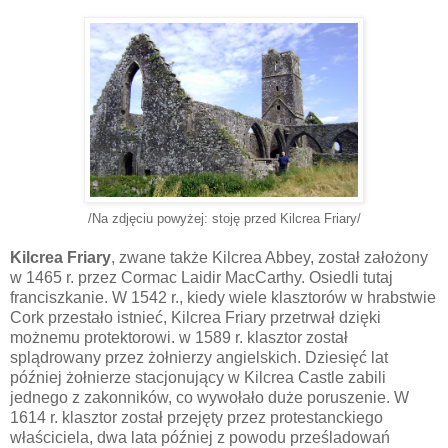
/Na zdjęciu powyżej: stoję przed
Kilcrea
Friary
/
Kilcrea
Friary
, zwane także
Kilcrea
Abbey
, został założony
w 1465 r. przez
Cormac
Laidir
MacCarthy
. Osiedli tutaj
franciszkanie
. W 1542 r., kiedy wiele klasztorów w hrabstwie
Cork przestało istnieć,
Kilcrea
Friary
przetrwał dzięki
możnemu protektorowi. w 1589 r. klasztor
został
splądrowany przez żołnierzy angielskich. Dziesięć lat
później żołnierze stacjonujący w
Kilcrea
Castle
zabili
jednego z zakonników, co
wywołało
duże poruszenie. W
1614 r. klasztor został przejęty przez
protestanckiego
właściciela, dwa lata
później
z powodu
prześladowań