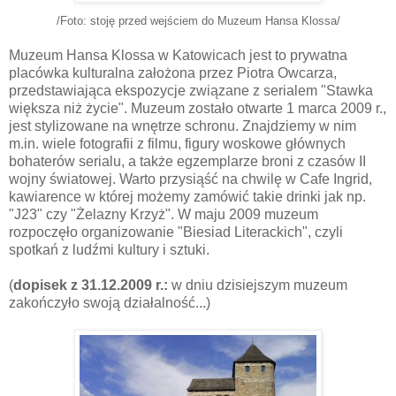
/Foto: stoję przed wejściem do Muzeum Hansa Klossa/
Muzeum Hansa Klossa w Katowicach jest to prywatna
placówka kulturalna założona przez Piotra Owcarza,
przedstawiająca ekspozycje związane z serialem "Stawka
większa niż życie". Muzeum zostało otwarte 1 marca 2009 r.,
jest stylizowane na wnętrze schronu. Znajdziemy w nim
m.in. wiele fotografii z filmu, figury woskowe głównych
bohaterów serialu, a także egzemplarze broni z czasów II
wojny światowej. Warto przysiąść na chwilę w Cafe Ingrid,
kawiarence w której możemy zamówić takie drinki jak np.
"J23" czy "Żelazny Krzyż". W maju 2009 muzeum
rozpoczęło organizowanie "Biesiad Literackich", czyli
spotkań z ludźmi kultury i sztuki.
(
dopisek z 31.12.2009 r.:
w dniu dzisiejszym muzeum
zakończyło swoją działalność...)