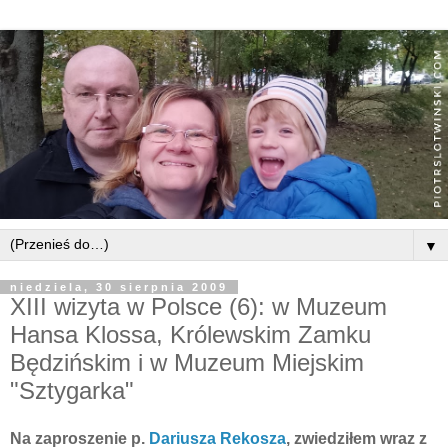
▼
niedziela, 30 sierpnia 2009
XIII wizyta w Polsce (6): w Muzeum
Hansa Klossa, Królewskim Zamku
Będzińskim i w Muzeum Miejskim
"Sztygarka"
Na zaproszenie p.
Dariusza Rekosza
, zwiedziłem wraz z