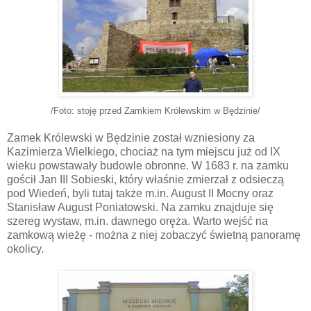
/Foto: stoję przed Zamkiem Królewskim w Będzinie/
Zamek Królewski w Będzinie został wzniesiony za
Kazimierza Wielkiego, chociaż na tym miejscu już od IX
wieku powstawały budowle obronne. W 1683 r. na zamku
gościł Jan III Sobieski, który właśnie zmierzał z odsieczą
pod Wiedeń, byli tutaj także m.in. August II Mocny oraz
Stanisław August Poniatowski. Na zamku znajduje się
szereg wystaw, m.in. dawnego oręża. Warto wejść na
zamkową wieżę - można z niej zobaczyć świetną panoramę
okolicy.