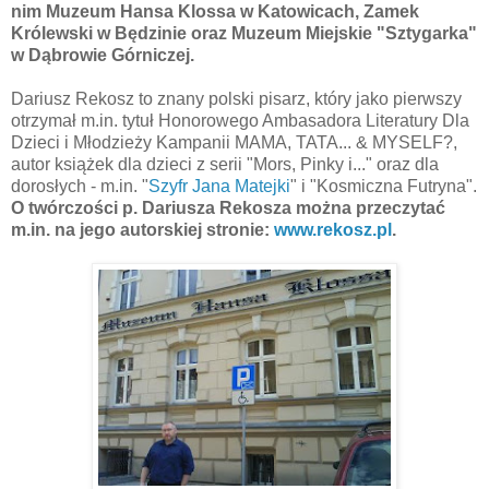
nim Muzeum Hansa Klossa w Katowicach, Zamek
Królewski w Będzinie oraz Muzeum Miejskie "Sztygarka"
w Dąbrowie Górniczej.
Dariusz Rekosz to znany polski pisarz, który jako pierwszy
otrzymał m.in. tytuł Honorowego Ambasadora Literatury Dla
Dzieci i Młodzieży Kampanii MAMA, TATA... & MYSELF?,
autor książek dla dzieci z serii "Mors, Pinky i..." oraz dla
dorosłych - m.in. "
Szyfr Jana Matejki
" i "Kosmiczna Futryna".
O twórczości p. Dariusza
Rekosza
można przeczytać
m.in. na jego autorskiej stronie:
www.rekosz.pl
.